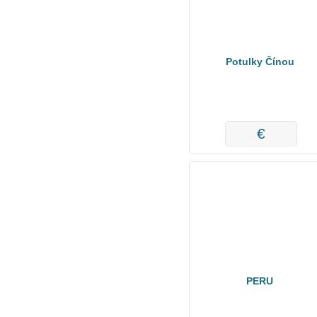
Potulky Čínou
€
PERU