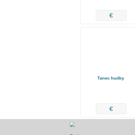
€
Tanec hudby
€