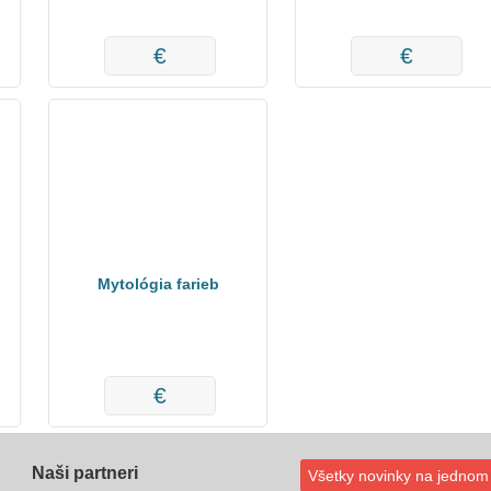
€
€
Mytológia farieb
€
Naši partneri
Všetky novinky na jednom