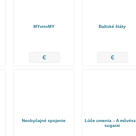
MYstroMY
Baltské štáty
€
€
Neobyčajné spojenie
Lúče umenia – A művész
sugarai