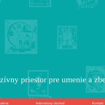
zívny priestor pre umenie a zb
aléria
Internetový obchod
Kontakt