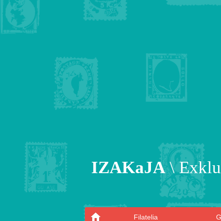
IZAKaJA
\ Exklu
Filatelia
G