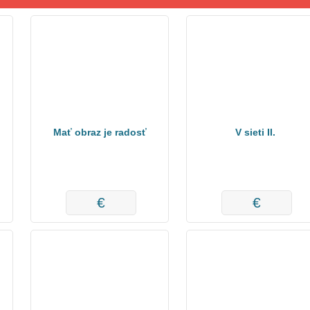
Mať obraz je radosť
V sieti II.
€
€