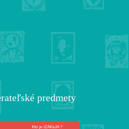
erateľské predmety
Kto je IZAKaJA ?