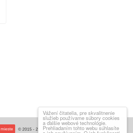
Vážení čitatelia, pre skvalitnenie
služieb používame súbory cookies
a ďalšie webové technológie.
Prehliadaním tohto webu súhlasíte
 mieste
© 2015 - 2018 IZAKaJA
s ich používaním. O ich funkčnosti