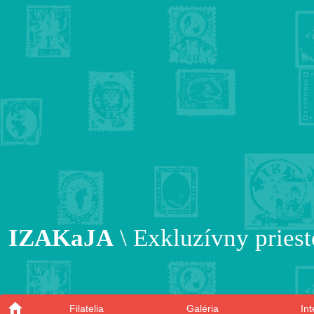
IZAKaJA
\ Exkluzívny priest
Filatelia
Galéria
In