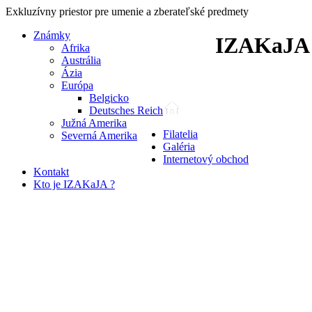
Exkluzívny priestor pre umenie a zberateľské predmety
Známky
IZAKaJA
Afrika
Austrália
Ázia
Európa
Belgicko
Deutsches Reich
Južná Amerika
Filatelia
Severná Amerika
Galéria
Internetový obchod
Kontakt
Kto je IZAKaJA ?