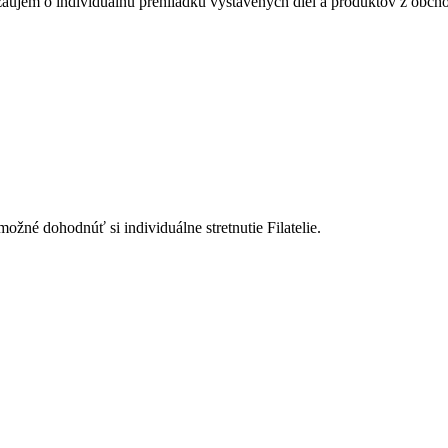
záujem o individuálnu prehliadku vystavených diel a produktov z obcho
né dohodnúť si individuálne stretnutie Filatelie.