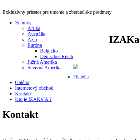
Exkluzívny priestor pre umenie a zberateľské predmety
Známky
Afrika
Austrália
IZAKa
Ázia
Európa
Belgicko
Deutsches Reich
Južná Amerika
Severná Amerika
Filatelia
Galéria
Internetový obchod
Kontakt
Kto je IZAKaJA ?
Kontakt