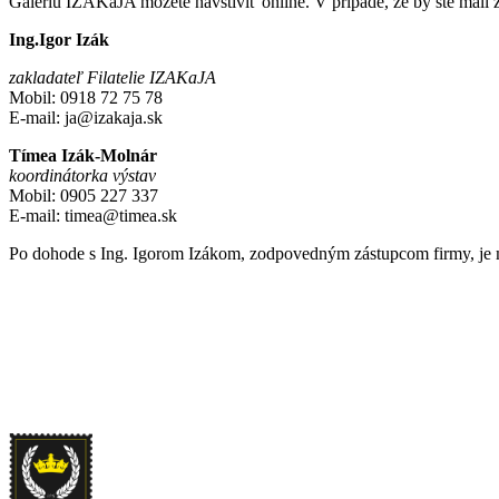
Galériu IZAKaJA môžete navštíviť online. V prípade, že by ste mali 
Ing.Igor Izák
zakladateľ Filatelie IZAKaJA
Mobil: 0918 72 75 78
E-mail: ja@izakaja.sk
Tímea Izák-Molnár
koordinátorka výstav
Mobil: 0905 227 337
E-mail: timea@timea.sk
Po dohode s Ing. Igorom Izákom, zodpovedným zástupcom firmy, je mož