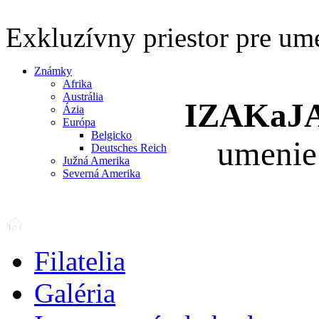
Exkluzívny priestor pre um
Známky
Afrika
Austrália
IZAKaJ
Ázia
Európa
Belgicko
umenie
Deutsches Reich
Južná Amerika
Severná Amerika
Filatelia
Galéria