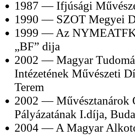
1987 — Ifjúsági Művésze
1990 — SZOT Megyei D
1999 — Az NYMEATFK Vi
„BF” dija
2002 — Magyar Tudomán
Intézetének Művészeti Dí
Terem
2002 — Művésztanárok 
Pályázatának I.díja, Buda
2004 — A Magyar Alkot