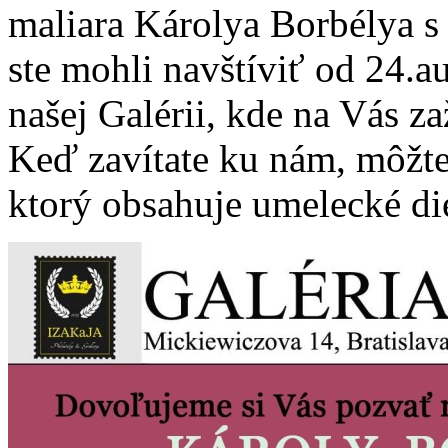
maliara Károlya Borbélya
ste mohli navštíviť od 24.
našej Galérii, kde na Vás za
Keď zavítate ku nám, môžte 
ktorý obsahuje umelecké diel