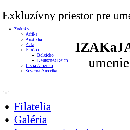
Exkluzívny priestor pre um
Známky
Afrika
Austrália
IZAKaJ
Ázia
Európa
Belgicko
umenie
Deutsches Reich
Južná Amerika
Severná Amerika
Filatelia
Galéria