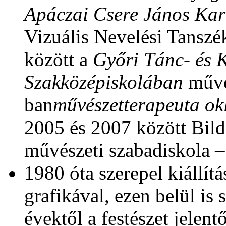
Apáczai Csere János Ka
Vizuális Nevelési Tansz
között a
Győri Tánc- és 
Szakközépiskolában
művés
ban
művészetterapeuta okl
2005 és 2007 között Bil
művészeti szabadiskola –
1980 óta szerepel kiállít
grafikával, ezen belül is 
évektől a festészet jelent