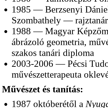
1985 — Berzsenyi Dániel
Szombathely — rajztanár
1988 — Magyar Képzőmű
ábrázoló geometria, művé
szakos tanári diploma
2003-2006 — Pécsi Tu
művészetterapeuta oklevé
Művészet és tanítás:
1987 októberétől a
Nyuga