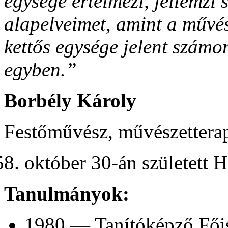
egysége értelmezi, jellemzi
alapelveimet, amint a művé
kettős egysége jelent számom
egyben.”
Borbély Károly
Festőművész, művészetterap
október 30-án született 
Tanulmányok:
1980 — Tanítóképző Fői