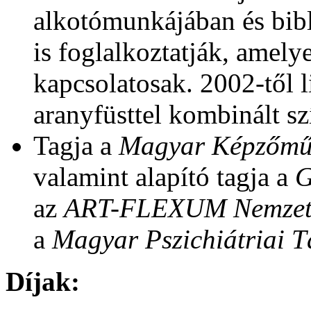
alkotómunkájában és bibl
is foglalkoztatják, amel
kapcsolatosak. 2002-től 
aranyfüsttel kombinált s
Tagja a
Magyar Képzőműv
valamint alapító tagja a
G
az
ART-FLEXUM Nemzetkö
a
Magyar Pszichiátriai 
Díjak: